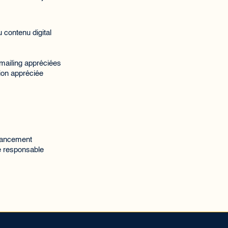
 contenu digital
emailing appréciées
ion appréciée
 lancement
ie responsable