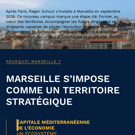
Après Paris, Regen School s’installe à Marseille en septembre
2026. Ce nouveau campus marque une étape clé. Former, au
cœur des territoires. Accompagner les futurs dirigeantes et
dirigeants capables de piloter l’évolution des organisations dans
un monde en mutation, en conjuguant exigence académique,
compréhension des enjeux économiques et esprit d’innovation.
POURQUOI MARSEILLE ?
MARSEILLE S’IMPOSE
COMME UN TERRITOIRE
STRATÉGIQUE
CAPITALE MÉDITERRANÉENNE
DE L’ÉCONOMIE
UN ÉCOSYSTÈME