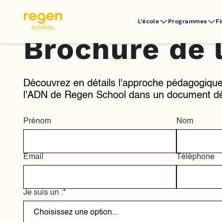
L’école
Programmes
F
Brochure de l
Découvrez en détails l'approche pédagogiqu
l'ADN de Regen School dans un document dét
Prénom
Nom
Email
Téléphone
Je suis un :*