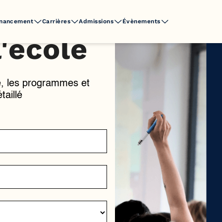
inancement
Carrières
Admissions
Évènements
'école
e, les programmes et
aillé