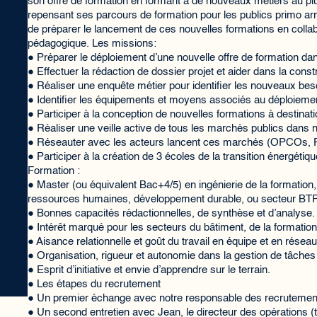
son offre de formation en formant à de nouveaux métiers au plu
repensant ses parcours de formation pour les publics primo arri
de préparer le lancement de ces nouvelles formations en collab
pédagogique. Les missions:
● Préparer le déploiement d’une nouvelle offre de formation d
● Effectuer la rédaction de dossier projet et aider dans la cons
● Réaliser une enquête métier pour identifier les nouveaux be
● Identifier les équipements et moyens associés au déploiemen
● Participer à la conception de nouvelles formations à destinat
● Réaliser une veille active de tous les marchés publics dans 
● Réseauter avec les acteurs lancent ces marchés (OPCOs, F
● Participer à la création de 3 écoles de la transition énergéti
Formation :
● Master (ou équivalent Bac+4/5) en ingénierie de la formation, 
ressources humaines, développement durable, ou secteur BTP/
● Bonnes capacités rédactionnelles, de synthèse et d’analyse.
● Intérêt marqué pour les secteurs du bâtiment, de la formation 
● Aisance relationnelle et goût du travail en équipe et en réseau
● Organisation, rigueur et autonomie dans la gestion de tâches
● Esprit d’initiative et envie d’apprendre sur le terrain.
● Les étapes du recrutement
● Un premier échange avec notre responsable des recrutemen
● Un second entretien avec Jean, le directeur des opérations (t