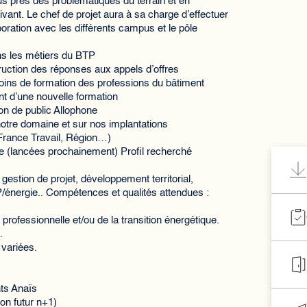
s près des problématiques du terrain et en
vant. Le chef de projet aura à sa charge d’effectuer
oration avec les différents campus et le pôle
ans les métiers du BTP
truction des réponses aux appels d’offres
soins de formation des professions du bâtiment
t d’une nouvelle formation
ion de public Allophone
notre domaine et sur nos implantations
rance Travail, Région…)
que (lancées prochainement) Profil recherché
gestion de projet, développement territorial,
énergie.. Compétences et qualités attendues :
professionnelle et/ou de la transition énergétique.
.
 variées.
ts Anaïs
on futur n+1)