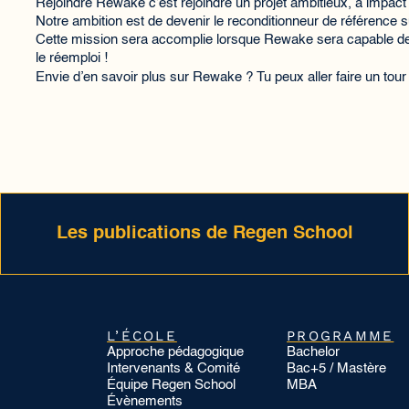
Rejoindre Rewake c’est rejoindre un projet ambitieux, à impact e
Notre ambition est de devenir le reconditionneur de référence
Cette mission sera accomplie lorsque Rewake sera capable de re
le réemploi !
Envie d’en savoir plus sur Rewake ? Tu peux aller faire un tour
Les publications de Regen School
L’ÉCOLE
PROGRAMME
Approche pédagogique
Bachelor
Intervenants & Comité
Bac+5 / Mastère
Équipe Regen School
MBA
Évènements