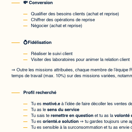
💸 Conversion
Qualifier des besoins clients (achat et reprise)
Chiffrer des opérations de reprise
Négocier (achat et reprise)
💍Fidélisation
Réaliser le suivi client
Visiter des laboratoires pour animer la relation client
⇒ Outre les missions attribuées, chaque membre de l’équipe Re
temps de travail (max. 10%) sur des missions variées, notamme
Profil recherché
Tu es
motivé.e
à l’idée de faire décoller les ventes
Tu as le
sens du service
Tu sais te
remettre en question
et tu as la
volonté 
Tu es
orienté.e solution
⇒ tu gardes toujours une ap
Tu es sensible à la surconsommation et tu as envie d