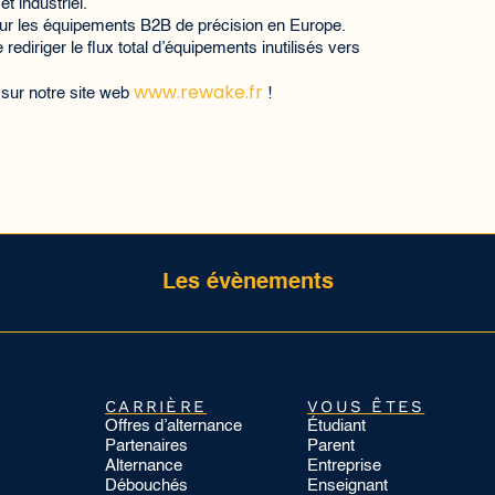
t industriel.
 sur les équipements B2B de précision en Europe.
diriger le flux total d’équipements inutilisés vers
www.rewake.fr
 sur notre site web
!
Les évènements
CARRIÈRE
VOUS ÊTES
Offres d’alternance
Étudiant
Partenaires
Parent
Alternance
Entreprise
Débouchés
Enseignant