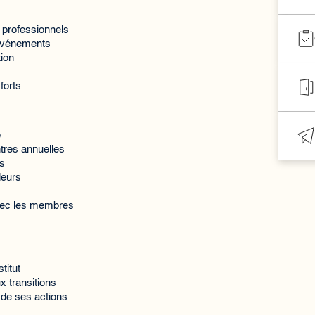
s professionnels
 événements
tion
forts
é
ntres annuelles
ts
deurs
 avec les membres
titut
ux transitions
de ses actions