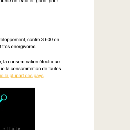
dente de Data for good, pour
éveloppement, contre 3 600 en
très énergivores.
de, la consommation électrique
 que la consommation de toutes
ue la plupart des pays
.