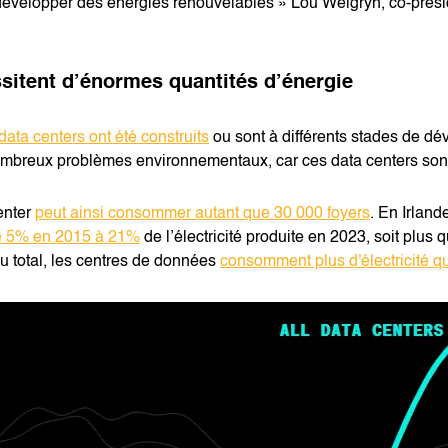
 développer des énergies renouvelables » Lou Welgryn, co-prési
sitent d’énormes quantités d’énergie
data centers ont été construits
ou sont à différents stades de d
breux problèmes environnementaux, car ces data centers sont 
enter
peut ainsi consommer autant que 30 000 foyers
. En Irlan
e 5% en 2015 à 21%
de l’électricité produite en 2023, soit plus
Au total, les centres de données
consomment plus d'électricité q