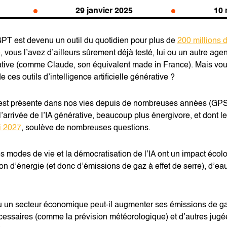
29 janvier 2025
10 
T est devenu un outil du quotidien pour plus de
200 millions d
e
, vous l’avez d’ailleurs sûrement déjà testé, lui ou un autre age
nérative (comme Claude, son équivalent made in France). Mais v
e ces outils d’intelligence artificielle générative ?
 (IA) est présente dans nos vies depuis de nombreuses années (GP
’arrivée de l’IA générative, beaucoup plus énergivore, et dont le
ci 2027
, soulève de nombreuses questions.
os modes de vie et la démocratisation de l’IA ont un impact éco
n d’énergie (et donc d’émissions de gaz à effet de serre), d’e
u un secteur économique peut-il augmenter ses émissions de gaz
écessaires (comme la prévision météorologique) et d’autres ju