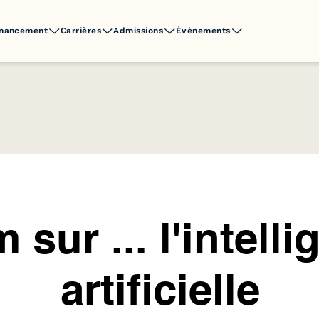
inancement
Carrières
Admissions
Évènements
sur ... l'intell
artificielle