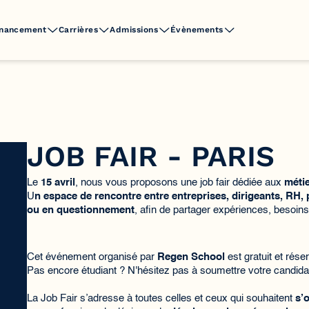
inancement
Carrières
Admissions
Évènements
JOB FAIR - PARIS
Le
15 avril
, nous vous proposons une job fair dédiée aux
métie
U
n espace de rencontre entre entreprises, dirigeants, RH,
ou en questionnement
, afin de partager expériences, besoins
​Cet événement organisé par
Regen School
est gratuit et rés
Pas encore étudiant ? N'hésitez pas à soumettre votre candidat
La Job Fair s’adresse à toutes celles et ceux qui souhaitent
s’o