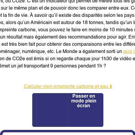
, ou CO2e. C’est un indicateur qui permet de mettre tous les ga
) sur le même plan et de pouvoir donc les comparer entre eux. 
t la fin de vie. À savoir qu’il existe des disparités selon les pay
, alors qu’un Américain est autour de 18 tonnes, tandis qu’un 
empreinte carbone, vous pouvez le faire en moins de 10 minutes s
a un résultat mais également des recommandations pour agir. En
2
est très bien fait pour obtenir des comparaisons entre les diffé
troménager, numérique, etc. Le Monde a également sorti un
quiz i
en de CO2e est émis si on regarde chaque jour 1h30 de vidéo 
et un jet transportant 9 personnes pendant 1h ?
Calculer mon empreinte carbone et eau ⬇️
Passer en
mode plein
écran