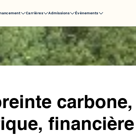
inancement
Carrières
Admissions
Évènements
einte carbone,
que, financière 