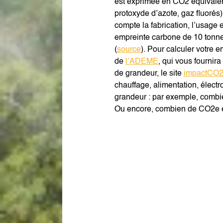
est exprimée en CO2 équivalent
protoxyde d’azote, gaz fluorés
compte la fabrication, l’usage e
empreinte carbone de 10 tonnes
(
source
). Pour calculer votre 
de
l’ADEME
, qui vous fournir
de grandeur, le site
impactCO
chauffage, alimentation, élec
grandeur : par exemple, combi
Ou encore, combien de CO2e ém