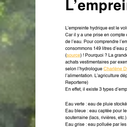
L’emprei
L’empreinte hydrique est le volu
Car il y a une prise en compte 
de l’eau. Pour comprendre l’emp
consommons 149 litres d’eau po
(
source
) ! Pourquoi ? La grand
achats vestimentaires par exe
selon l’hydrologue
Charlène D
l’alimentation. L’agriculture d
Reporterre)
En effet, il existe 3 types d’em
Eau verte : eau de pluie stocké
Eau bleue : eau captée pour le
souterraine (lacs, rivières, etc.)
Eau grise : eau polluée par le