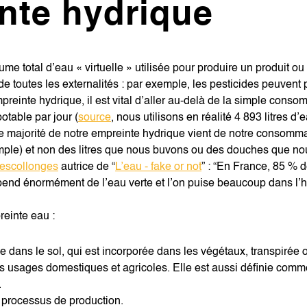
nte hydrique
me total d’eau « virtuelle » utilisée pour produire un produit ou
de toutes les externalités : par exemple, les pesticides peuvent 
reinte hydrique, il est vital d’aller au-delà de la simple consom
table par jour (
source
, nous utilisons en réalité 4 893 litres d
e majorité de notre empreinte hydrique vient de notre consommat
mple) et non des litres que nous buvons ou des douches que n
escollonges
autrice de “
L’eau - fake or not
” : “En France, 85 % 
épend énormément de l’eau verte et l’on puise beaucoup dans l’hu
preinte eau :
e dans le sol, qui est incorporée dans les végétaux, transpirée
s usages domestiques et agricoles. Elle est aussi définie comm
.
s processus de production.